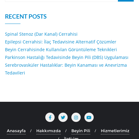
RECENT POSTS
Spinal Stenoz (Dar Kanal) Cerrahisi
Epilepsi Cerrahisi: İlaç Tedavisine Alternatif Çözümler
Beyin Cerrahisinde Kullanılan Görüntüleme Teknikleri
Parkinson Hastalığı Tedavisinde Beyin Pili (DBS) Uygulaması
Serebrovasküler Hastalıklar: Beyin Kanaması ve Anevrizma
Tedavileri
Anasayfa
Hakkımızda
Beyin Pili
Hizmetlerimiz
İletişim